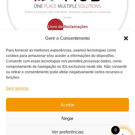
Todos os preços são inseridos, incluindo impostos e excluindo
envio
Gerir o Consentimento
Para fornecer as melhores experiências, usamos tecnologias como
cookies para armazenar e/ou aceder a informações do dispositivo.
Consentir com essas tecnologias nos permitirá processar dados, como
Políticas & Condições
comportamento de navegação ou IDs exclusivos neste site. Não consentir
ou retirar o consentimento pode afetar negativamante certos recursos e
Política de Cookies
funções.
Política de Privacidade
Gerir serviços
Condições Gerais da Loja
Condições de Retoma
Aceitar
Condições de Garantia
Negar
Condições de Trocas/Devoluções
0
Ver preferências