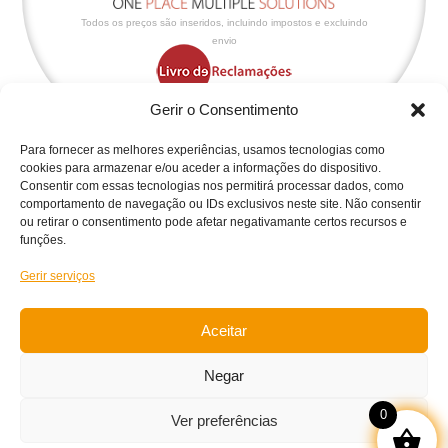
Todos os preços são inseridos, incluindo impostos e excluindo
envio
Gerir o Consentimento
Para fornecer as melhores experiências, usamos tecnologias como
cookies para armazenar e/ou aceder a informações do dispositivo.
Consentir com essas tecnologias nos permitirá processar dados, como
Políticas & Condições
comportamento de navegação ou IDs exclusivos neste site. Não consentir
ou retirar o consentimento pode afetar negativamante certos recursos e
Política de Cookies
funções.
Política de Privacidade
Gerir serviços
Condições Gerais da Loja
Condições de Retoma
Aceitar
Condições de Garantia
Negar
Condições de Trocas/Devoluções
0
Ver preferências
Projeto Acelerar 2030, desenvolvido pela
Condensado Numérico
.
Copyright ©
GADGET HUB – 2025 | Gadget Highand – Solutions,