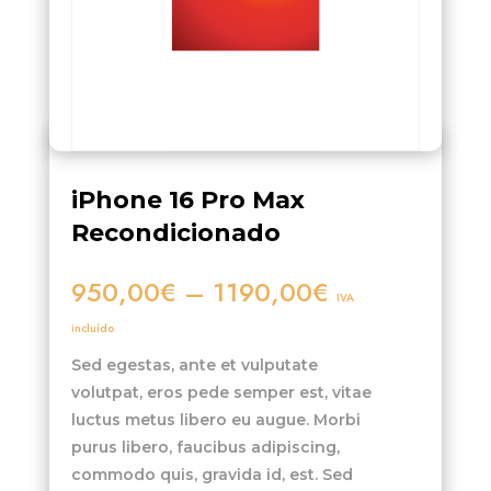
iPhone 16 Pro Max
Recondicionado
Faixa
950,00
€
–
1190,00
€
IVA
de
incluído
preço:
950,00€
Sed egestas, ante et vulputate
a
volutpat, eros pede semper est, vitae
1190,00€
luctus metus libero eu augue. Morbi
purus libero, faucibus adipiscing,
commodo quis, gravida id, est. Sed