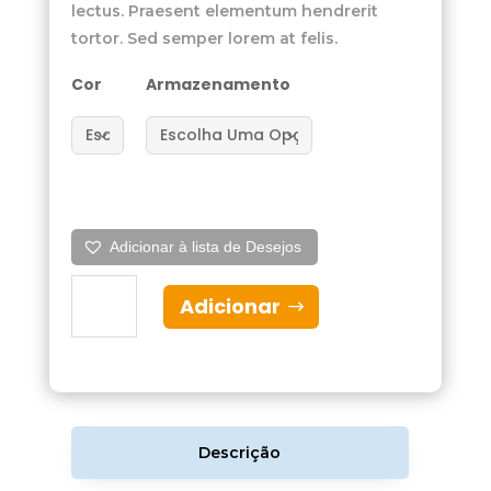
lectus. Praesent elementum hendrerit
tortor. Sed semper lorem at felis.
Cor
Armazenamento
Adicionar à lista de Desejos
Quantidade
Adicionar
de
iPhone
16
Pro
Max
Recondicionado
Descrição